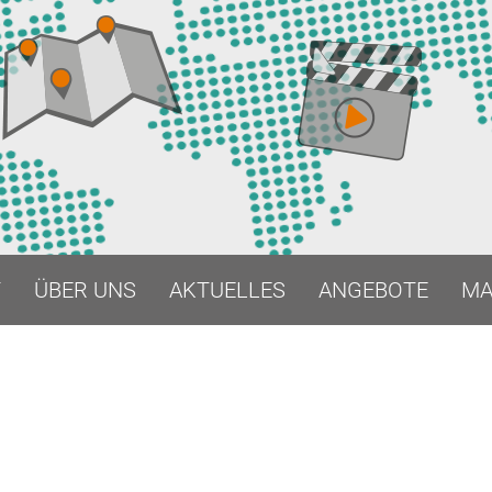
START
ÜBER UNS
AK
T
ÜBER UNS
AKTUELLES
ANGEBOTE
MA