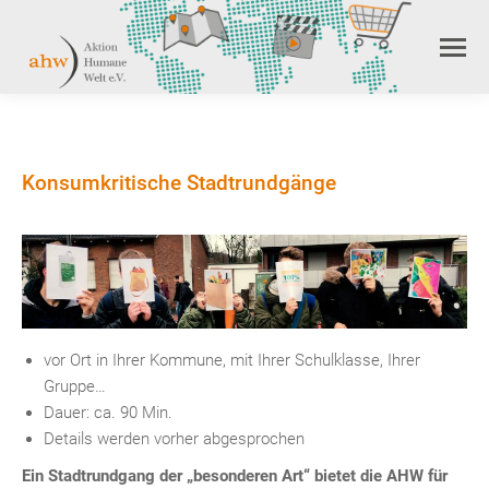
Konsumkritische Stadtrundgänge
vor Ort in Ihrer Kommune, mit Ihrer Schulklasse, Ihrer
Gruppe…
Dauer: ca. 90 Min.
Details werden vorher abgesprochen
Ein Stadtrundgang der „besonderen Art“ bietet die AHW für